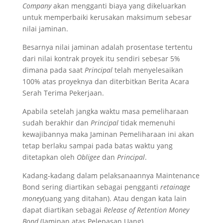
Company
akan mengganti biaya yang dikeluarkan
untuk memperbaiki kerusakan maksimum sebesar
nilai jaminan.
Besarnya nilai jaminan adalah prosentase tertentu
dari nilai kontrak proyek itu sendiri sebesar 5%
dimana pada saat
Principal
telah menyelesaikan
100% atas proyeknya dan diterbitkan Berita Acara
Serah Terima Pekerjaan.
Apabila setelah jangka waktu masa pemeliharaan
sudah berakhir dan
Principal
tidak memenuhi
kewajibannya maka Jaminan Pemeliharaan ini akan
tetap berlaku sampai pada batas waktu yang
ditetapkan oleh
Obligee
dan
Principal
.
Kadang-kadang dalam pelaksanaannya Maintenance
Bond sering diartikan sebagai pengganti
retainage
money
(uang yang ditahan). Atau dengan kata lain
dapat diartikan sebagai
Release of Retention Money
Bond
(Jaminan atas Pelepasan Uang).