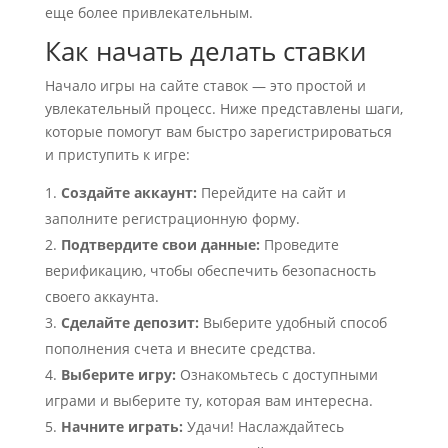
еще более привлекательным.
Как начать делать ставки
Начало игры на сайте ставок — это простой и
увлекательный процесс. Ниже представлены шаги,
которые помогут вам быстро зарегистрироваться
и приступить к игре:
Создайте аккаунт:
Перейдите на сайт и
заполните регистрационную форму.
Подтвердите свои данные:
Проведите
верификацию, чтобы обеспечить безопасность
своего аккаунта.
Сделайте депозит:
Выберите удобный способ
пополнения счета и внесите средства.
Выберите игру:
Ознакомьтесь с доступными
играми и выберите ту, которая вам интересна.
Начните играть:
Удачи! Наслаждайтесь