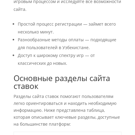
игровым процессом и исследуйте все возможности
сайта.
Простой процесс регистрации — займет всего
несколько минут.
Разнообразные методы оплаты — подходящие
для пользователей в Узбекистане.
Доступ к широкому спектру игр — от
классических до новых.
Основные разделы сайта
ставок
Разделы сайта ставок помогают пользователям
легко ориентироваться и находить необходимую
информацию. Ниже представлена таблица,
которая описывает ключевые разделы, доступные
на большинстве платформ: