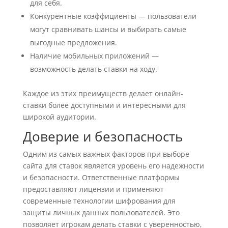
для себя.
Конкурентные коэффициенты — пользователи
могут сравнивать шансы и выбирать самые
выгодные предложения.
Наличие мобильных приложений —
возможность делать ставки на ходу.
Каждое из этих преимуществ делает онлайн-
ставки более доступными и интересными для
широкой аудитории.
Доверие и безопасность
Одним из самых важных факторов при выборе
сайта для ставок является уровень его надежности
и безопасности. Ответственные платформы
предоставляют лицензии и применяют
современные технологии шифрования для
защиты личных данных пользователей. Это
позволяет игрокам делать ставки с уверенностью,