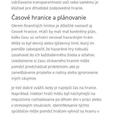
Udržiavanie transparentnosti voči sebe samému je
kľúčové pre dlhodobé zodpovedné hranie.
Časové hranice a plánovanie
Okrem finančných limitov je dôležité nastaviť aj
časové hranice. Hráči by mali mať konkrétny plán,
koľko času sú ochotní venovať hazardným hrám.
Môže to byť denný alebo týždenný limit, ktorý im
pomôže zabezpečiť, že hazardné hry nebudú
zasahovať do ich každodenného života a vzťahov.
Uvedomenie si času stráveného hraním môže
pomôcť predchádzať problémom, ako je
zanedbávanie priateľov a rodiny alebo ignorovanie
iných záujmov.
Je tiež dobré zvážiť, kedy je najlepší čas na hranie.
Napríklad, niektorí hráči môžu byť náchylnejší na
impulzívne rozhodovanie po dlhom dni v práci alebo
v stresových situáciách. Identifikovanie týchto
spúšťačov môže pomôcť hráčom vyhnúť sa hraniu v