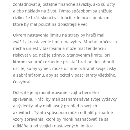
zohľadňovať aj ostatné finančné záväzky, ako sú účty
alebo náklady na život. Týmto spôsobom sa znižuje
riziko, že hráč skončí v situácii, kde hrá s peniazmi,
ktoré by mal použiť na dôležitejšie veci.
Okrem nastavenia limitu na straty by hráči mali
zvážiť aj nastavenie limitu na výhry. Mnoho hráčov sa
nechá uniesť víťazstvami a môže mať tendenciu
riskovať viac, než je zdravo. Stanovením limitu, pri
ktorom sa hráč rozhodne prestať hrať po dosiahnutí
určitej sumy výhier, môže účinne ochrániť svoje zisky
a zabrániť tomu, aby sa ocitol v pasci straty všetkého,
čo vyhral.
Dôležité je aj monitorovanie svojho herného
správania. Hráči by mali zaznamenávať svoje výdavky
a výsledky, aby mali jasný prehľad o svojich
aktivitách. Týmto spôsobom môžu odhaliť prípadné
vzory správania, ktoré by mohli naznačovať, že sa
odkláňajú od svojich nastavených limitov.