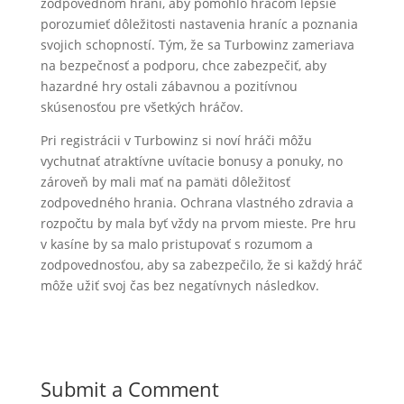
zodpovednom hraní, aby pomohlo hráčom lepšie
porozumieť dôležitosti nastavenia hraníc a poznania
svojich schopností. Tým, že sa Turbowinz zameriava
na bezpečnosť a podporu, chce zabezpečiť, aby
hazardné hry ostali zábavnou a pozitívnou
skúsenosťou pre všetkých hráčov.
Pri registrácii v Turbowinz si noví hráči môžu
vychutnať atraktívne uvítacie bonusy a ponuky, no
zároveň by mali mať na pamäti dôležitosť
zodpovedného hrania. Ochrana vlastného zdravia a
rozpočtu by mala byť vždy na prvom mieste. Pre hru
v kasíne by sa malo pristupovať s rozumom a
zodpovednosťou, aby sa zabezpečilo, že si každý hráč
môže užiť svoj čas bez negatívnych následkov.
Submit a Comment