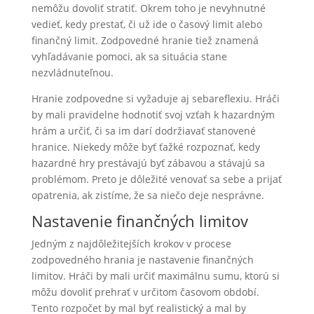
nemôžu dovoliť stratiť. Okrem toho je nevyhnutné
vedieť, kedy prestať, či už ide o časový limit alebo
finančný limit. Zodpovedné hranie tiež znamená
vyhľadávanie pomoci, ak sa situácia stane
nezvládnuteľnou.
Hranie zodpovedne si vyžaduje aj sebareflexiu. Hráči
by mali pravidelne hodnotiť svoj vzťah k hazardným
hrám a určiť, či sa im darí dodržiavať stanovené
hranice. Niekedy môže byť ťažké rozpoznať, kedy
hazardné hry prestávajú byť zábavou a stávajú sa
problémom. Preto je dôležité venovať sa sebe a prijať
opatrenia, ak zistíme, že sa niečo deje nesprávne.
Nastavenie finančných limitov
Jedným z najdôležitejších krokov v procese
zodpovedného hrania je nastavenie finančných
limitov. Hráči by mali určiť maximálnu sumu, ktorú si
môžu dovoliť prehrať v určitom časovom období.
Tento rozpočet by mal byť realistický a mal by