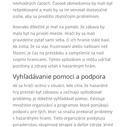
nevhodných časoch. Časové obmedzenia by mali byť
rešpektované a malo by sa im venovať dostatočné
úsilie, aby sa predišlo zbytočným problémom.
Rovnako dôležité je mať na pamäti, že zábava by
mala byť na prvom mieste. Hráči by sa mali
pravidelne pýtať sami seba, či ich hranie stále baví.
Ak zistia, že sú viac frustrovaní alebo naštvaní než
šťastní, je čas na prestávku a zamyslenie sa nad
svojimi hranicami. Týmto spôsobom si môžu udržať
pozitívny a zdravý vzťah k hazardným hrám.
Vyhľadávanie pomoci a podpora
Ak sa hráči ocitnú v situácii, kde cítia, že hazardné
hry prestali byť zábavou a začínajú spôsobovať
problémy, je dôležité vyhľadávať pomoc. Existuje
množstvo organizácií a programov, ktoré ponúkajú
podporu pre tých, ktorí sa snažia prekonať problémy
s hazardnými hrami. Tieto organizácie poskytujú
poradenstvo, skupinové terapie a ďalšie zdroje, ktoré